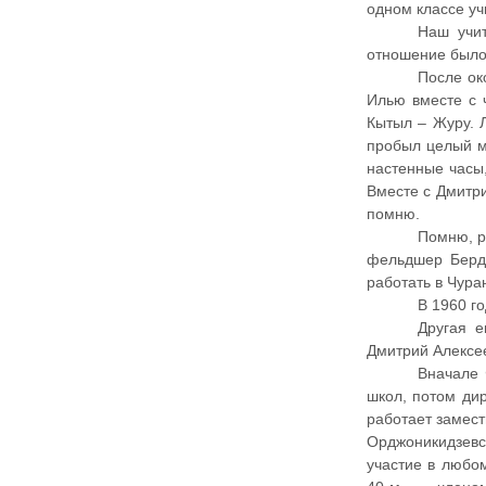
одном классе уч
Наш учи
отношение было
После ок
Илью вместе с 
Кытыл – Журу. 
пробыл целый ме
настенные часы,
Вместе с Дмитри
помню.
Помню, р
фельдшер Берд
работать в Чуран
В 1960 го
Другая 
Дмитрий Алексе
Вначале 
школ, потом ди
работает замест
Орджоникидзевс
участие в любо