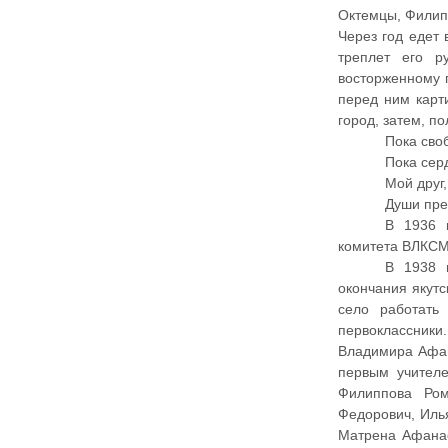
Октемцы, Филипп
Через год едет 
треплет его р
восторженному 
перед ним карт
город, затем, п
Пока сво
Пока сер
Мой друг
Души пр
В 1936 
комитета ВЛКСМ
В 1938 
окончания якутс
село работат
первоклассник
Владимира Афан
первым учител
Филиппова Ром
Федорович, Иль
Матрена Афанас