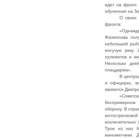
едет на фронт.
обученная на За
О своих 
фронта:
«Однажд
Филиппова пол
небольшой рыб
могучую реку.
пулеметов и ми
Несколько дн
плацдарма».
В центра
и офицерах, в
является Дмитр
«Советс
беспримерном 
оборону. В отра
мотострелковой
исключительно 
Трое из них б
минометчики. 