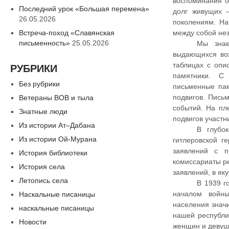
воспоминания о
Последний урок «Большая перемена»
долг живущих 
26.05.2026
поколениям. Н
Встреча-поход «Славянская
между собой не
письменность»
25.05.2026
Мы знае
выдающихся вож
таблицах с опи
РУБРИКИ
памятники. С
Без рубрики
письменные пам
подвигов. Пись
Ветераны ВОВ и тыла
событий. На пл
Знатные люди
подвигов участн
Из истории Ат–Дабана
В глубо
Из истории Ой-Мурана
гитлеровской г
заявлений с п
История библиотеки
комиссариаты р
История села
заявлений, в як
Летопись села
В 1939 г
началом войны
Наскальные писаницы
населения значи
наскальные писаницы
нашей республи
Новости
женщин и девуш