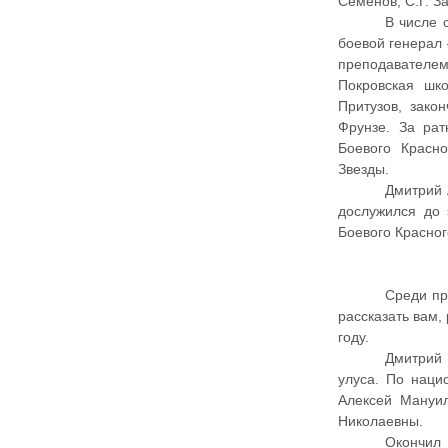
Семенов, С.Г. З
В числе 
боевой генерал 
преподавателем
Покровская шк
Притузов, зако
Фрунзе. За ра
Боевого Красн
Звезды.
Дмитрий 
дослужился до 
Боевого Красног
Среди пр
рассказать вам,
году.
Дмитрий 
улуса. По наци
Алексей Мануи
Николаевны.
Окончил 