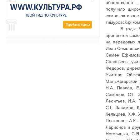
общественно – 
получило широ
самое активное
тимуровских ком
В годы В
проявляли само
на передовых л
Иван Семенович 
Семен Ефимови
Соловьевы; учит
Федоров, дирек
Учителя Ойско
Мальжагарской 
Н.А. Павлов, Е
Семенов, С.Г. З
Леонтьев, И.А. 
С.Г. Засимов, К
Кельциев, Х.Ф. У
Платонов, А.К. 
Ларионов и друг
Ноговицын, С.Я.