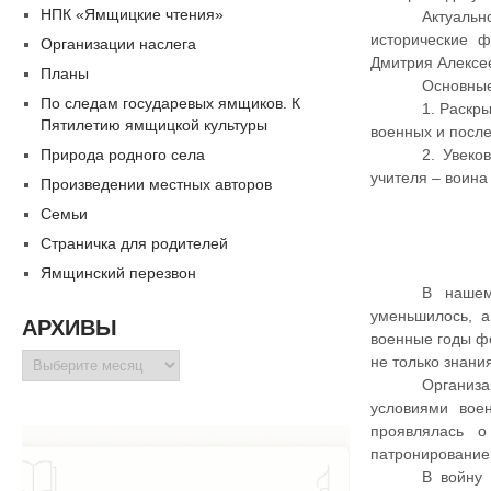
НПК «Ямщицкие чтения»
Актуаль
исторические 
Организации наслега
Дмитрия Алексе
Планы
Основные
По следам государевых ямщиков. К
1. Раскр
Пятилетию ямщицкой культуры
военных и посл
Природа родного села
2. Увеко
учителя – воина
Произведении местных авторов
Семьи
Страничка для родителей
Ямщинский перезвон
В нашем
уменьшилось, а
АРХИВЫ
военные годы ф
Архивы
не только знани
Организ
условиями вое
проявлялась о
патронирование 
В войну