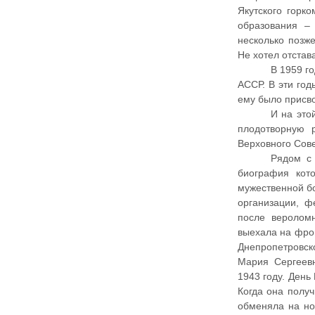
Якутского горк
образования – 
несколько позж
Не хотел отстав
В 1959 г
АССР. В эти го
ему было присво
И на это
плодотворную 
Верховного Сов
Рядом с
биография кот
мужественной б
организации, 
после веролом
выехала на фрон
Днепропетровск
Мария Сергеевн
1943 году. День
Когда она получ
обменяла на но