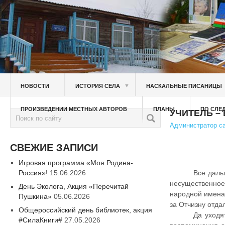
▼
НОВОСТИ
ИСТОРИЯ СЕЛА
НАСКАЛЬНЫЕ ПИСАНИЦЫ
ПРОИЗВЕДЕНИИ МЕСТНЫХ АВТОРОВ
ПЛАНЫ
ПО СЛЕ
УЧИТЕЛЬ –
Администратор с
СВЕЖИЕ ЗАПИСИ
Игровая программа «Моя Родина-
Россия»!
15.06.2026
Все даль
несущественное
День Эколога, Акция «Перечитай
народной имена 
Пушкина»
05.06.2026
за Отчизну отда
Общероссийский день библиотек, акция
Да уходя
#СилаКниги#
27.05.2026