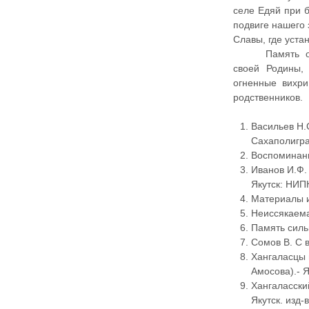
селе Едяй при б
подвиге нашего 
Славы, где уста
Память 
своей Родины,
огненные вихри
родственников.
Васильев Н.С
Сахаполигра
Воспоминани
Иванов И.Ф.
Якутск: НИП
Материалы и
Неиссякаема
Память сильн
Сомов В. С в
Хангаласцы в
Амосова).- Я
Хангаласски
Якутск. изд