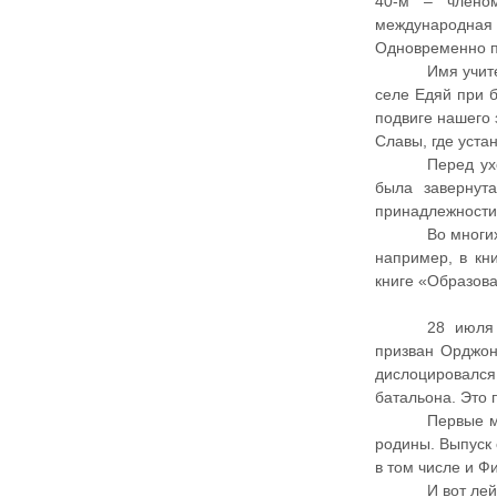
40-м – члено
международная о
Одновременно п
Имя учит
селе Едяй при б
подвиге нашего 
Славы, где уста
Перед ух
была завернут
принадлежности
Во многи
например, в кн
книге «Образова
28 июля
призван Орджон
дислоцировалс
батальона. Это 
Первые м
родины. Выпуск 
в том числе и Ф
И вот ле