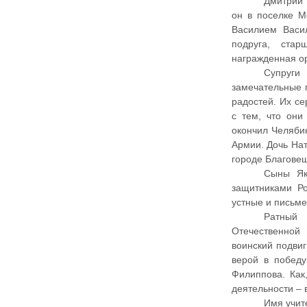
Дмитрий 
он в поселке М
Василием Васи
подруга, ста
награжденная ор
Супруги
замечательные 
радостей. Их се
с тем, что он
окончил Челяби
Армии. Дочь Нат
городе Благовещ
Сыны Як
защитниками Ро
устные и письме
Ратный 
Отечественной 
воинский подвиг
верой в победу
Филиппова. Как
деятельности – 
Имя учит