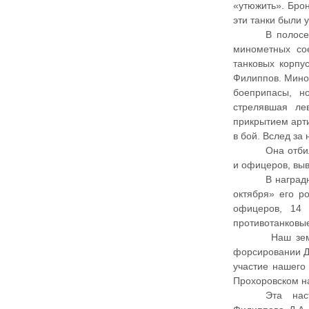
«утюжить». Бро
эти танки были 
В полосе
минометных со
танковых корпу
Филиппов. Мино
боеприпасы, н
стрелявшая ле
прикрытием арти
в бой. Вслед за
Она отби
и офицеров, выв
В наград
октября» его р
офицеров, 14 
противотанковые
Наш земл
форсировании Д
участие нашего 
Прохоровском н
Эта нас