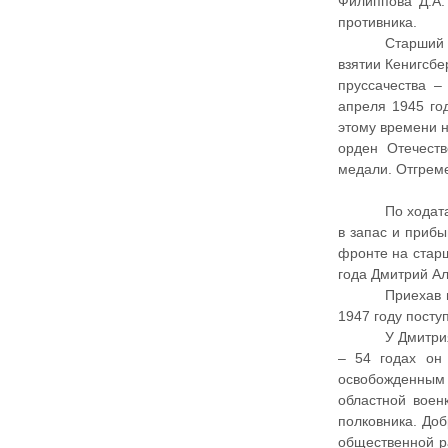
Филиппова Д.А.
противника.
Старший 
взятии Кенигсбе
пруссачества –
апреля 1945 го
этому времени н
орден Отечест
медали. Отгрем
По ходат
в запас и приб
фронте на стар
года Дмитрий Ал
Приехав 
1947 году посту
У Дмитри
– 54 годах он
освобожденным 
областной военк
полковника. Доб
общественной р