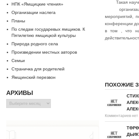
Такая науч
НПК «Ямщицкие чтения»
организац
Организации наслега
мероприятий, п
Планы
конференции до
По следам государевых ямщиков. К
в том , что н
Пятилетию ямщицкой культуры
действительнос
Природа родного села
Произведении местных авторов
Семьи
Страничка для родителей
Ямщинский перезвон
ПОХОЖИЕ 
АРХИВЫ
СТИХ
Архивы
АЛЕК
АЛЕК
Комментариев нет
ТӨРӨ
ДЬИК