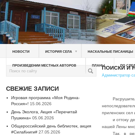
▼
НОВОСТИ
ИСТОРИЯ СЕЛА
НАСКАЛЬНЫЕ ПИСАНИЦЫ
ПРОИЗВЕДЕНИИ МЕСТНЫХ АВТОРОВ
ПЛАНЫ
ПО СЛЕ
ПОИСКИ И 
Администратор с
СВЕЖИЕ ЗАПИСИ
Игровая программа «Моя Родина-
Расрушит
Россия»!
15.06.2026
непоследовате
День Эколога, Акция «Перечитай
приленских сел 
Пушкина»
05.06.2026
и оттоку д
Общероссийский день библиотек, акция
нашей Лены мног
#СилаКниги#
27.05.2026
Так, в ре