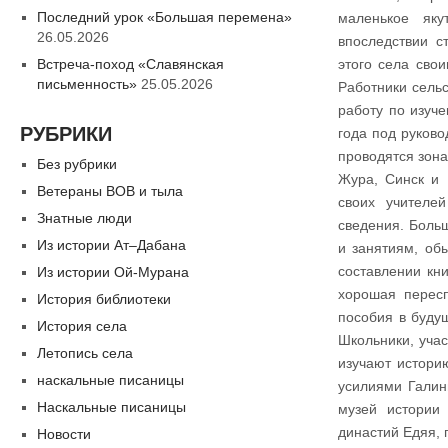
Последний урок «Большая перемена»
маленькое яку
26.05.2026
впоследствии с
Встреча-поход «Славянская
этого села сво
письменность»
25.05.2026
Работники сельс
работу по изуче
РУБРИКИ
года под руков
проводятся зона
Без рубрики
Жура, Синск и
Ветераны ВОВ и тыла
своих учителе
Знатные люди
сведения. Больш
Из истории Ат–Дабана
и занятиям, об
составлении кн
Из истории Ой-Мурана
хорошая пересп
История библиотеки
пособия в буду
История села
Школьники, уча
Летопись села
изучают историю
наскальные писаницы
усилиями Галин
Наскальные писаницы
музей истории
династий Едяя, 
Новости