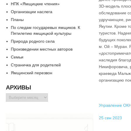
НПК «Ямщицкие чтения»
3D-модель плос
Организации наслега
обследование со
Планы
удручающее, ри
Якутии. Кроме т
По следам государевых ямщиков. К
туристов. Надее
Пятилетию ямщицкой культуры
будущих поколе
Природа родного села
м. Ой – Муран. 
Произведении местных авторов
«достопримечате
Семьи
наследия благо
Страничка для родителей
Никифоровича, р
Ямщинский перезвон
краеведа Мальжа
организацию пое
АРХИВЫ
Архивы
Управление ОКН
25 сен 2023