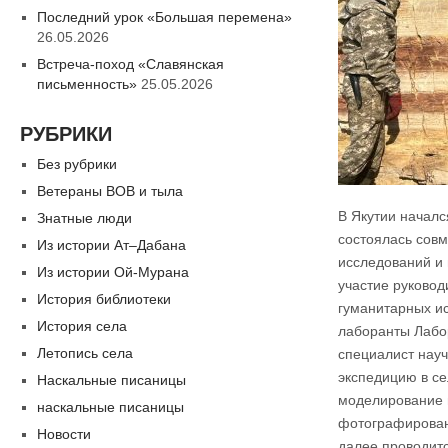
Последний урок «Большая перемена»
26.05.2026
Встреча-поход «Славянская
письменность»
25.05.2026
РУБРИКИ
Без рубрики
Ветераны ВОВ и тыла
В Якутии началс
Знатные люди
состоялась сов
Из истории Ат–Дабана
исследований и
Из истории Ой-Мурана
участие руковод
История библиотеки
гуманитарных и
История села
лаборанты Лабор
Летопись села
специалист науч
экспедицию в се
Наскальные писаницы
моделирование 
наскальные писаницы
фотографирован
Новости
далее проводитс