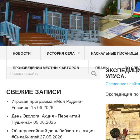
▼
НОВОСТИ
ИСТОРИЯ СЕЛА
НАСКАЛЬНЫЕ ПИСАНИЦЫ
ПРОИЗВЕДЕНИИ МЕСТНЫХ АВТОРОВ
ПЛАНЫ
ПО СЛЕ
ЭКСПЕДИЦ
УЛУСА.
Специалист сайта
СВЕЖИЕ ЗАПИСИ
Экспедиция по
Игровая программа «Моя Родина-
Россия»!
15.06.2026
День Эколога, Акция «Перечитай
Пушкина»
05.06.2026
Общероссийский день библиотек, акция
#СилаКниги#
27.05.2026