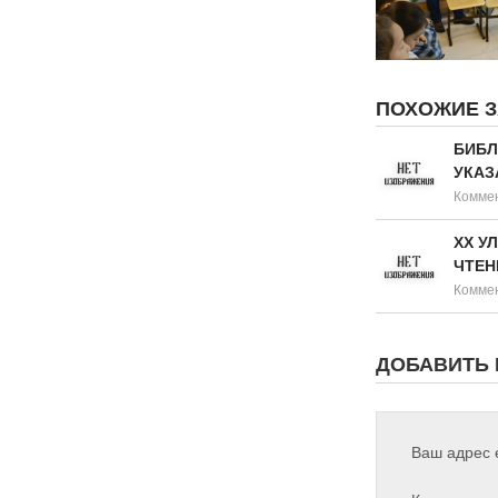
ПОХОЖИЕ 
БИБЛ
УКАЗ
Коммен
XX У
ЧТЕН
Коммен
ДОБАВИТЬ
Ваш адрес e