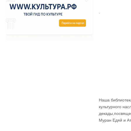
.
Наша библиотека
культурного нас
декады,посвяще
Муран Едяй и Ат