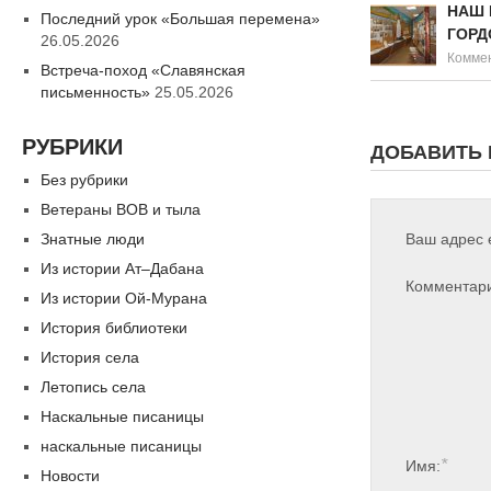
НАШ 
Последний урок «Большая перемена»
ГОРД
26.05.2026
Коммен
Встреча-поход «Славянская
письменность»
25.05.2026
РУБРИКИ
ДОБАВИТЬ
Без рубрики
Ветераны ВОВ и тыла
Знатные люди
Ваш адрес e
Из истории Ат–Дабана
Комментар
Из истории Ой-Мурана
История библиотеки
История села
Летопись села
Наскальные писаницы
наскальные писаницы
*
Имя:
Новости