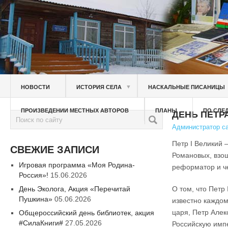
▼
НОВОСТИ
ИСТОРИЯ СЕЛА
НАСКАЛЬНЫЕ ПИСАНИЦЫ
ПРОИЗВЕДЕНИИ МЕСТНЫХ АВТОРОВ
ПЛАНЫ
ПО СЛЕ
ДЕНЬ ПЕТР
Администратор с
Петр I Великий 
СВЕЖИЕ ЗАПИСИ
Романовых, взош
Игровая программа «Моя Родина-
реформатор и че
Россия»!
15.06.2026
День Эколога, Акция «Перечитай
О том, что Петр
Пушкина»
05.06.2026
известно каждом
царя, Петр Алек
Общероссийский день библиотек, акция
#СилаКниги#
27.05.2026
Российскую имп