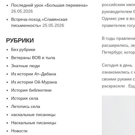
российским имп
Последний урок «Большая перемена»
26.05.2026
руководителем б
Однако уже в во
Встреча-поход «Славянская
письменность»
25.05.2026
правителем госу
В годы правлени
РУБРИКИ
расширились, эк
Без рубрики
Петербург, кото
Ветераны ВОВ и тыла
Сегодня в день 
Знатные люди
ознакомились с 
Из истории Ат–Дабана
своими руками 
Из истории Ой-Мурана
раскрасили . Ещ
История библиотеки
История села
Летопись села
наскальные писаницы
Наскальные писаницы
Новости