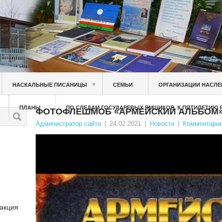
▼
НАСКАЛЬНЫЕ ПИСАНИЦЫ
СЕМЬИ
ОРГАНИЗАЦИИ НАСЛЕ
ПЛАНЫ
ПО СЛЕДАМ ГОСУДАРЕВЫХ ЯМЩИКОВ. К ПЯТИЛЕТИЮ
ФОТОФЛЕШМОБ «АРМЕЙСКИЙ АЛЬБОМ
Администратор сайта
|
24.02.2021
|
Новости
|
Комментарие
Видеоплеер
 акция