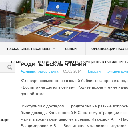
▼
НАСКАЛЬНЫЕ ПИСАНИЦЫ
СЕМЬИ
ОРГАНИЗАЦИИ НАСЛЕ
ПЛАНЫ
ПО СЛЕДАМ ГОСУДАРЕВЫХ ЯМЩИКОВ. К ПЯТИЛЕТИЮ
РОДИТЕЛЬСКИЕ ЧТЕНИЯ
Администратор сайта
|
05.02.2014
|
Новости
|
Комментарие
31января совместно со школой библиотека провела род
«Воспитание детей в семье» .Родительские чтения нача
данной теме.
Выступили с докладом 11 родителей на разные вопросы
были доклады Капитоновой Е.С. на тему «Традиции в се
мамы в воспитании девочек в семье, Ивановой А.Н.- На
 акция
Владимировой А.В. — Воспитание мальчиков в якутской 