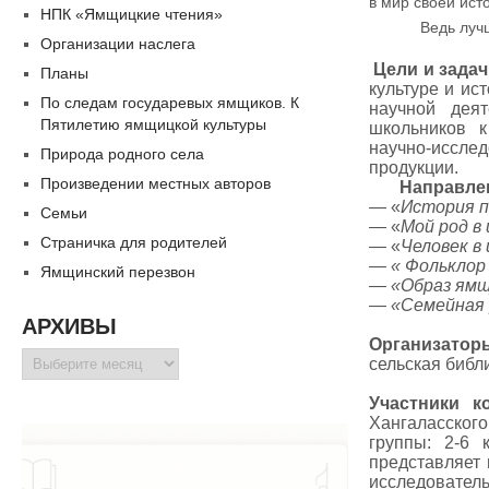
в мир своей ист
НПК «Ямщицкие чтения»
Ведь луч
Организации наслега
Цели и зада
Планы
культуре и ис
По следам государевых ямщиков. К
научной деят
Пятилетию ямщицкой культуры
школьников к
научно-иссле
Природа родного села
продукции.
Произведении местных авторов
Направлени
— «
История п
Семьи
— «
Мой род в
Страничка для родителей
— «
Человек в
— « Фольклор
Ямщинский перезвон
— «Образ ямщи
—
«Семейная 
АРХИВЫ
Организатор
Архивы
сельская библ
Участники к
Хангаласског
группы: 2-6
представляет
исследователь