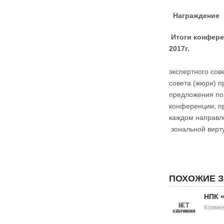
Награждение
Итоги конфере
2
экспертного сов
совета (жюри) п
предложения по
конференции, п
каждом направл
зональной вирт
ПОХОЖИЕ 
НПК 
Коммен