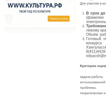
Для участия в 
В
срок до
(фамилии 
электронны
Требован
левому кра
Объём ра
Готовый т
конкурса 
Хангаласс
8(411)4428
edyacsh@m
Критерии оцен
1.Акт
задачи ра
использова
проблем
теоретическая и