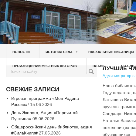
▼
НОВОСТИ
ИСТОРИЯ СЕЛА
НАСКАЛЬНЫЕ ПИСАНИЦЫ
ПРОИЗВЕДЕНИИ МЕСТНЫХ АВТОРОВ
ПЛАНЫ
ПО СЛЕ
ЛУЧШИЕ ЧИ
Администратор с
Наша библиотека
СВЕЖИЕ ЗАПИСИ
Году педагога, 
Игровая программа «Моя Родина-
Латышева Витали
Россия»!
15.06.2026
вручены грамоты
День Эколога, Акция «Перечитай
Сандааре Никол
Пушкина»
05.06.2026
Наталье Василье
Общероссийский день библиотек, акция
поколения,за ра
#СилаКниги#
27.05.2026
обучающихся.