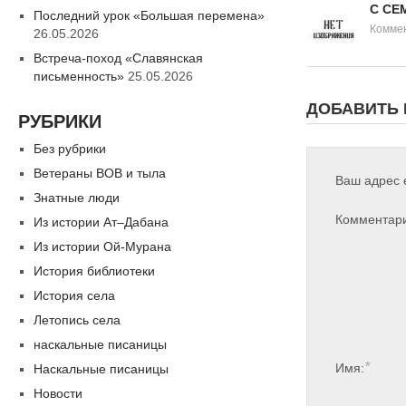
С СЕ
Последний урок «Большая перемена»
Коммен
26.05.2026
Встреча-поход «Славянская
письменность»
25.05.2026
ДОБАВИТЬ
РУБРИКИ
Без рубрики
Ветераны ВОВ и тыла
Ваш адрес e
Знатные люди
Комментар
Из истории Ат–Дабана
Из истории Ой-Мурана
История библиотеки
История села
Летопись села
наскальные писаницы
*
Имя:
Наскальные писаницы
Новости