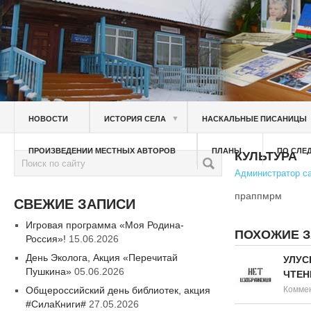
▼
НОВОСТИ
ИСТОРИЯ СЕЛА
НАСКАЛЬНЫЕ ПИСАНИЦЫ
ПРОИЗВЕДЕНИИ МЕСТНЫХ АВТОРОВ
ПЛАНЫ
ПО СЛЕ
КУЛЬТУРА
Администратор с
праппмрм
СВЕЖИЕ ЗАПИСИ
Игровая программа «Моя Родина-
ПОХОЖИЕ 
Россия»!
15.06.2026
День Эколога, Акция «Перечитай
УЛУС
Пушкина»
05.06.2026
ЧТЕН
Общероссийский день библиотек, акция
Коммен
#СилаКниги#
27.05.2026