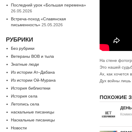
Последний урок «Большая перемена»
26.05.2026
Встреча-поход «Славянская
письменность»
25.05.2026
РУБРИКИ
Без рубрики
Ветераны ВОВ и тыла
На стене фотогр
Знатные люди
Это нашей судьб
Из истории Ат–Дабана
Ах, как хочется 
Из истории Ой-Мурана
Дух войны лишь 
История библиотеки
История села
ПОХОЖИЕ 
Летопись села
ДЕНЬ
наскальные писаницы
Коммен
Наскальные писаницы
Новости