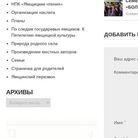
СЕМЕ
НПК «Ямщицкие чтения»
«БОЛ
Организации наслега
Коммен
Планы
По следам государевых ямщиков. К
ДОБАВИТЬ
Пятилетию ямщицкой культуры
Природа родного села
Произведении местных авторов
Ваш адрес e
Семьи
Страничка для родителей
Комментар
Ямщинский перезвон
АРХИВЫ
Архивы
*
Имя: