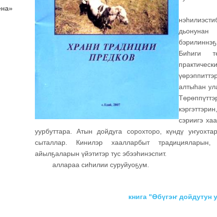
ена»
Д
нэһилиэсти
дьонунан 
бэрилиннэ
ҕ
Биһиги тө
практич
үөрэппиттэ
алтыһан ул
Төрөппүт
кэргэттэрин
сэриигэ ха
уурбуттара. Атын дойдуга сорохторо, күндү у
ҥ
уохта
сыталлар. Кинилэр хаалларбыт традицияларын, 
айыл
ҕ
аларын үйэтитэр тус эбээһинэспит.
аллараа сиһилии суруйуо
ҕ
ум.
книга "Ө
б
ү
гэҥ дойдутун 