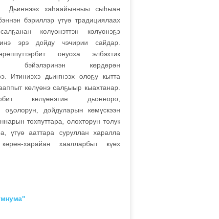
ьи
ҥ
нээх хаһаайынныы сыһыан
бэннэн бэриллэр үтүө традициялаах
сал
ҕ
анан көлүөнэттэн көлүөнэ
ҕ
э
инэ эрэ дойду чэчирии сайдар.
рөппүттэрбит онуоха элбэхтик
ески бэйэлэринэн көрдөрөн
рэ. Итиниэхэ дьи
ҥ
нээх оло
ҕ
у кытта
ааппыт көлүөнэ сал
ҕ
ыыр кыахтанар.
тэрбит көлүөнэтин дьонноро,
, о
ҕ
олорун, дойдуларын көмүскээн
аннарын тохпуттара, олохторун толук
ра, үтүө ааттара суруллан харалла
көрөн-харайан хаалларбыт күөх
умнума"