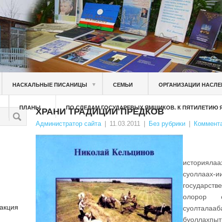
▼
НАСКАЛЬНЫЕ ПИСАНИЦЫ
СЕМЬИ
ОРГАНИЗАЦИИ НАСЛЕ
ПЛАНЫ
ПО СЛЕДАМ ГОСУДАРЕВЫХ ЯМЩИКОВ. К ПЯТИЛЕТИЮ
ХРАНИ ТРАДИЦИИ ПРЕДКОВ
Администратор сайта
|
11.03.2011
|
Без рубрики
|
Коммента
Ханн
историялаа
суоллаах
государств
олорор с
 акция
суолталааб
буоллахпыты