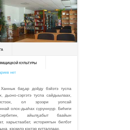
ГА
 ЯМЩИЦКОЙ КУЛЬТУРЫ
риев нет
ык ба
ҕ
ар дойду бэйэтэ туспа
х, дьоно-сэргэтэ туспа сайдыылаах,
-иистээх, ол эрээри уопсай
еннай олох-дьаһах сүрүннүүр. Биһиги
ирбитин, айыл
ҕ
абыт баайын
ат, харыстаабат, историятын билбэт
на, кэскилэ кэхтэр кутталлаах.