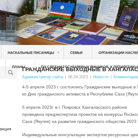
▼
НАСКАЛЬНЫЕ ПИСАНИЦЫ
СЕМЬИ
ОРГАНИЗАЦИИ НАСЛЕ
ПЛАНЫ
ПО СЛЕДАМ ГОСУДАРЕВЫХ ЯМЩИКОВ. К ПЯТИЛЕТИЮ
ГРАЖДАНСКИЕ ВЫХОДНЫЕ В ХАНГАЛАС
Администратор сайта
|
06.04.2023
|
Новости
|
Комментарие
4-5 апреля 2023 г. состоялись Гражданские выходные в
ко Дню гражданского активиста в Республике Саха (Якути
5 апреля 2023г. в г. Покровск Хангаласского района
проведена предэкспертиза проектов на конкурсы Росмо
Саха (Якутия) на развитие гражданского общества 2023 
 акция
Индивидуальные консультации экспертов ресурсных цен