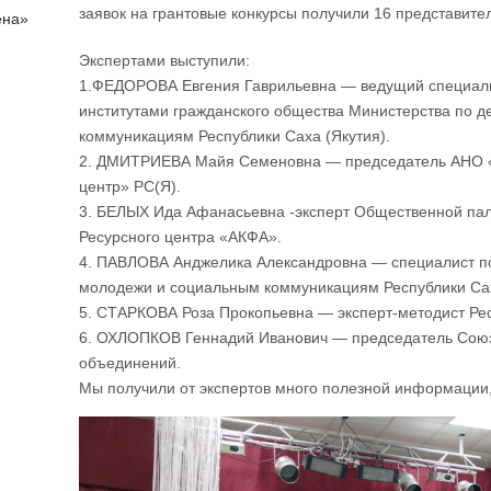
заявок на грантовые конкурсы получили 16 представите
ена»
Экспертами выступили:
1.ФЕДОРОВА Евгения Гаврильевна — ведущий специали
институтами гражданского общества Министерства по 
коммуникациям Республики Саха (Якутия).
2. ДМИТРИЕВА Майя Семеновна — председатель АНО 
центр» РС(Я).
3. БЕЛЫХ Ида Афанасьевна -эксперт Общественной пал
Ресурсного центра «АКФА».
4. ПАВЛОВА Анджелика Александровна — специалист п
молодежи и социальным коммуникациям Республики Сах
5. СТАРКОВА Роза Прокопьевна — эксперт-методист Ре
6. ОХЛОПКОВ Геннадий Иванович — председатель Союз
объединений.
Мы получили от экспертов много полезной информации,