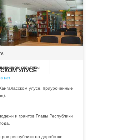
ГА
 ЯМЩИЦКОЙ КУЛЬТУРЫ
СКОМ УЛУСЕ
в нет
 Хангаласском улусе, приуроченные
я).
лодежи и грантов Главы Республики
года.
тров республики по доработке