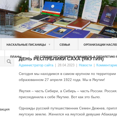
▼
НАСКАЛЬНЫЕ ПИСАНИЦЫ
СЕМЬИ
ОРГАНИЗАЦИИ НАСЛЕ
ПЛАНЫ
ПО СЛЕДАМ ГОСУДАРЕВЫХ ЯМЩИКОВ. К ПЯТИЛЕТИЮ
ДЕНЬ РЕСПУБЛИКИ САХА (ЯКУТИЯ)
Администратор сайта
|
28.04.2023
|
Новости
|
Комментарие
Сегодня мы находимся в самом крупном по территории 
образованном 27 апреля 1922 года. Мы в Якутии!
Якутия – часть Сибири, а Сибирь – часть России. Росси
присоединила к себе Якутию. Вот как это было.
Однажды русский путешественник Семен Дежнев, приплы
 акция
якутскую землю. Женился на якутской девушке Абакаяде