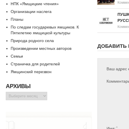
Коммен
НПК «Ямщицкие чтения»
Организации наслега
ПУШК
Планы
РУСС
По следам государевых ямщиков. К
Коммен
Пятилетию ямщицкой культуры
Природа родного села
ДОБАВИТЬ
Произведении местных авторов
Семьи
Страничка для родителей
Ваш адрес e
Ямщинский перезвон
Комментар
АРХИВЫ
Архивы
*
Имя: