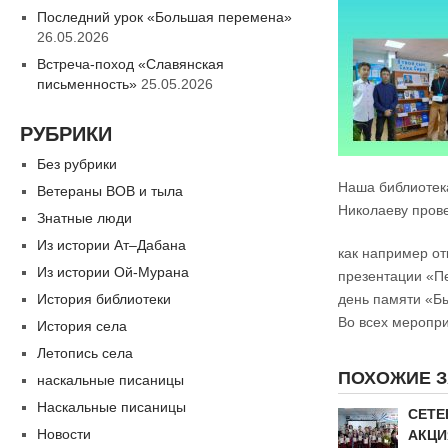
Последний урок «Большая перемена»
26.05.2026
Встреча-поход «Славянская
письменность»
25.05.2026
РУБРИКИ
Без рубрики
Наша библиотек
Ветераны ВОВ и тыла
Николаеву пров
Знатные люди
Из истории Ат–Дабана
как например от
Из истории Ой-Мурана
презентации «П
История библиотеки
день памяти «Бы
Во всех меропри
История села
Летопись села
ПОХОЖИЕ 
наскальные писаницы
Наскальные писаницы
СЕТЕ
Новости
АКЦИ