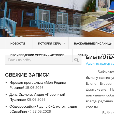
▼
НОВОСТИ
ИСТОРИЯ СЕЛА
НАСКАЛЬНЫЕ ПИСАНИЦЫ
ПРОИЗВЕДЕНИИ МЕСТНЫХ АВТОРОВ
ПЛАНЫ
ПО СЛЕ
БИБЛИОТЕ
Администратор с
Библиотечный 
СВЕЖИЕ ЗАПИСИ
были у наших у
Игровая программа «Моя Родина-
Елене Егоров
Россия»!
15.06.2026
Дмитриевне, П
День Эколога, Акция «Перечитай
памятными собы
Пушкина»
05.06.2026
всегда радушно
Общероссийский день библиотек, акция
советы.
#СилаКниги#
27.05.2026
Библиотека со