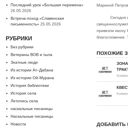
Последний урок «Большая перемена»
Мариной Петров
26.05.2026
Сегодня в наш
Встреча-поход «Славянская
письменность»
25.05.2026
священнослужит
привезли икону 
благословение. 
РУБРИКИ
Без рубрики
ПОХОЖИЕ 
Ветераны ВОВ и тыла
Знатные люди
ЗОНА
ТРАК
Из истории Ат–Дабана
Коммен
Из истории Ой-Мурана
История библиотеки
КВЕС
История села
Коммен
Летопись села
наскальные писаницы
Наскальные писаницы
ДОБАВИТЬ
Новости